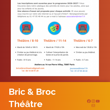
Bric & Broc
Théâtre
Page facebook
Instagram
YouTube
E-mail